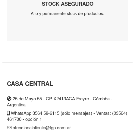
Manual
Inflador
Lapiz
Medición
Calibre
Cinta Métrica
Escuadra
Medidores
Láser
Metro
Nivel
Aluminio
Nivel Láser