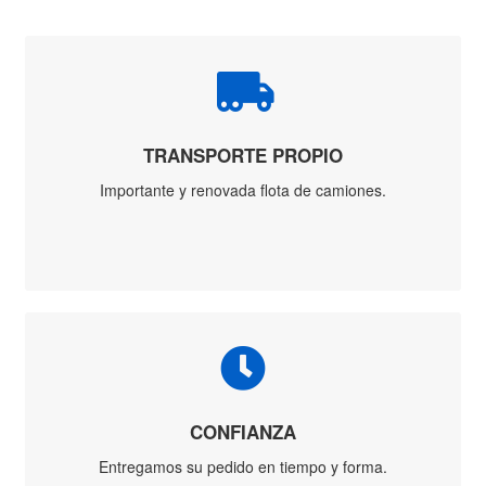
Carretilla
Cepillo de
Acero
Crique
Hidráulico
Barreno
Bocallave
Destornillador
Destornillador
1000v
Engrampadora
Grinfa
Llave