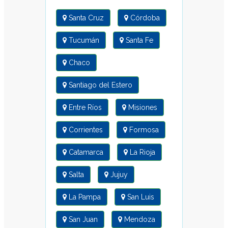
Carros y cajas
Carro
Caja
Herramienta y
Organizador
Cesta Plegable
Construcción en
Seco
Bandeja
Cutter
Espátula
Espátula
Esquinera