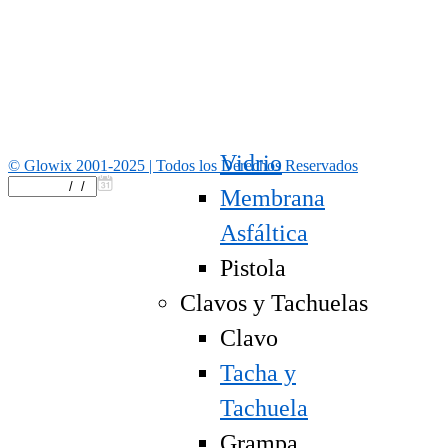
Cinta
Burlete
Film Stretch
Masilla para
Vidrio
© Glowix 2001-2025 | Todos los Derechos Reservados
Membrana
Asfáltica
Pistola
Clavos y Tachuelas
Clavo
Tacha y
Tachuela
Grampa