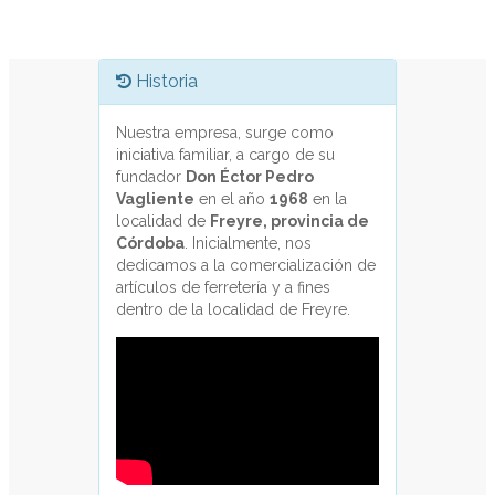
Buscar
HERRAMIENTAS
Albañilería
Alisador
Plástico
Balde Albañil
Barreta
Caballete de
Hierro