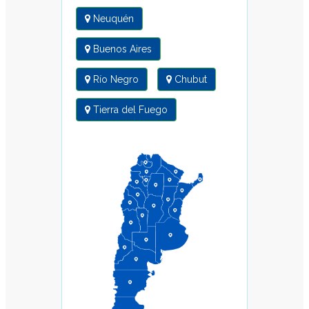
Espátula para
Juntas
Falsa Escuadra
Fratacho
Goma
Llana
Plato para
Masilla
Punzonadora
Serrucho
Corte
Corta Caño