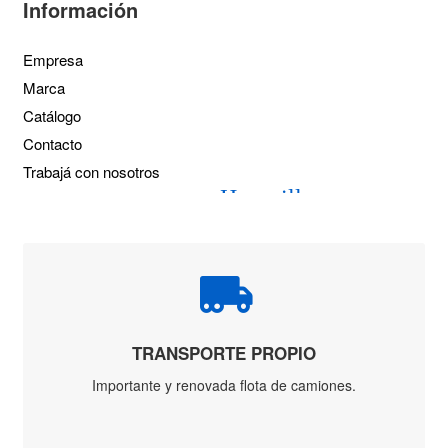
Nivel Madera
Nivel Plástico
Plomada
Palas, Picos y
Horquillas
Horquillas
Palas
Aluminio
Pala
Estampada
Pala Forjada
Pala Plastica
Picos C/cabo y