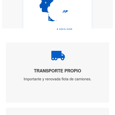
Corta Vidrio
Cutter
Formón
Hacha
Hoja Sierra
Machete
Serrucho
Tenaza
Tijera
Cuchillas
Cuchillos y
Afilado
Afilador tipo