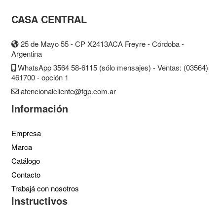
de Púas
Agropecuario
Electro
Agropecuario
Ovalado
Galvanizado
Negro
Zincado
Blando
Cadenas
Eslabones
Decorativa
Derecha