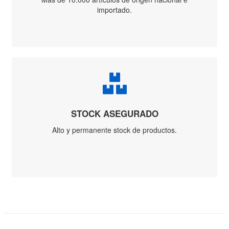
Morsa
Prensa
Soldador y
Soplete Gas
Ventosa
Vidriero
Kit Parche
Dini
Conexión
Gardex
FERRETERÍA
Alambres
Agropecuario