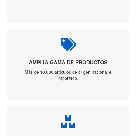
Máquina
Estirar
Alambre
Martillo y
Maza
Maza
Antichispa
Pinza
Remachadora
Sacabocado
Tijera Corta
Perno
Taladro