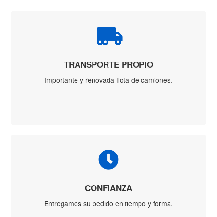
Aluminio
Doble
Aluminio
Simple
Aluminio
Multifunción
Andamio /
Triple
Aluminio
Multifunción
Articulada
Aluminio
Telescópica