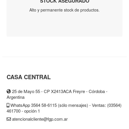
Escofina
Plana Paralela
Redonda
Motosierra
Triangular
Triangular
Delgada
Otras
Manuales
Arco
Azada
Cabo