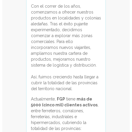
Cortadora de
Cerámicos
Cortafríos y
Puntas
Cuchara
Albañil
Fratacho
Hormigonera
Llana
Máquina
Salpicre
Tanza albañil
Zaranda