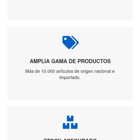
Fibra de Vidrio
Simple
Fibra de Vidrio
Doble
Fibra de Vidrio
Extensible
Eléctricas
Accesorios
Bombas
Casa y Jardin
Taller
Limas
1/2 Caña