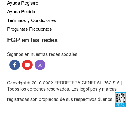
Nudo tipo
Victor
Para Terneros
Plástica
Perro
Tranquera
Caños
Caño Cobre y
Pestañadora
Caño Presión
Cintas y adhesivos
Adhesivos
Asfaltela