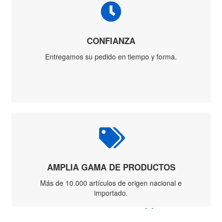
Rueda
Chaira
Cuchillo
Piedra Afilado
Escalera
Aluminio
Apoyo
Aluminio
Banco
Aluminio
Convertible
Aluminio
Extensible